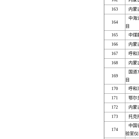
163
内蒙
中海
164
目
165
中煤
166
内蒙
167
呼和
168
内蒙
国道
169
目
170
呼和
171
鄂尔
172
内蒙
173
托克
中国
174
验室仪