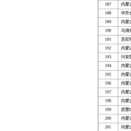
187
内蒙
188
中外
189
内蒙
190
乌海
191
苏尼
192
内蒙
193
兴安
194
内蒙
195
内蒙
196
内蒙
197
内蒙
198
内蒙
199
武警
200
内蒙
201
内蒙