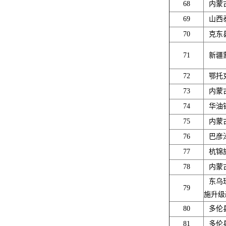
68
内蒙
69
山西
70
克东
71
新疆
72
鄂托
73
内蒙
74
华油
75
内蒙
76
巴彦
77
杭锦
78
内蒙
东乌
79
施升级
80
多伦
81
多伦