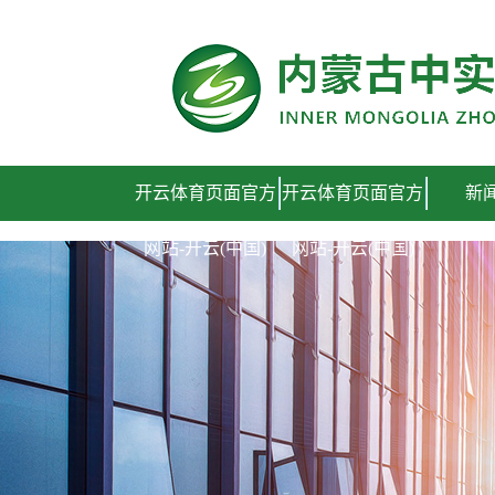
开云体育页面官方网站
开云体育页面官方
开云体育页面官方
新
网站-开云(中国)
网站-开云(中国)