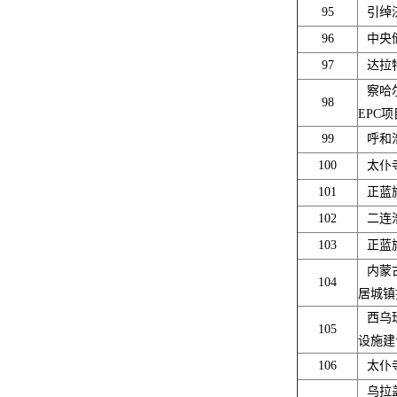
95
引绰
96
中央
97
达拉
察哈
98
EPC项
99
呼和
100
太仆
101
正蓝
102
二连
103
正蓝
内蒙
104
居城镇
西乌
105
设施建
106
太仆
乌拉