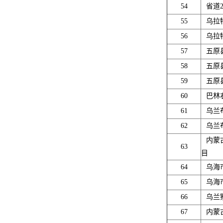
54
省道
55
乌拉
56
乌拉
57
五原
58
五原
59
五原
60
巴林
61
乌兰
62
乌兰
内蒙
63
目
64
乌海
65
乌海
66
乌兰
67
内蒙