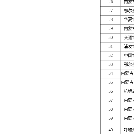
26
内蒙
27
鄂尔
28
华夏
29
内蒙
30
交通
31
浦发
32
中国
33
鄂尔
34
内蒙古
35
内蒙古
36
杭锦
37
内蒙
38
内蒙
39
内蒙
40
呼和