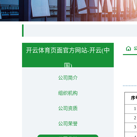
开云体育页面官方网站-开云(中
国)
About us
公司简介
组织机构
序
公司资质
1
2
公司荣誉
3