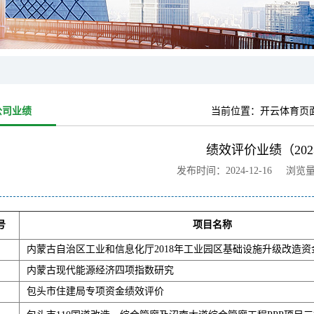
公司业绩
当前位置：
开云体育页
绩效评价业绩（202
发布时间：2024-12-16 浏览
号
项目名称
内蒙古自治区工业和信息化厅2018年工业园区基础设施升级改造
内蒙古现代能源经济四项指数研究
包头市住建局专项资金绩效评价