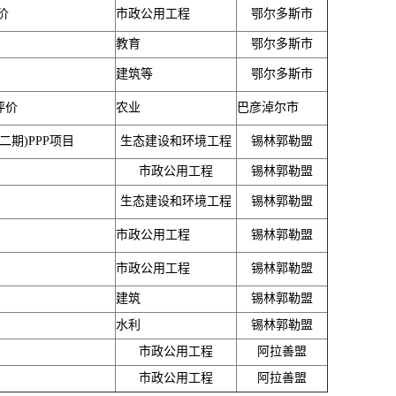
价
市政公用工程
鄂尔多斯市
教育
鄂尔多斯市
建筑等
鄂尔多斯市
评价
农业
巴彦淖尔市
期)PPP项目
生态建设和环境工程
锡林郭勒盟
市政公用工程
锡林郭勒盟
生态建设和环境工程
锡林郭勒盟
市政公用工程
锡林郭勒盟
市政公用工程
锡林郭勒盟
建筑
锡林郭勒盟
水利
锡林郭勒盟
市政公用工程
阿拉善盟
市政公用工程
阿拉善盟