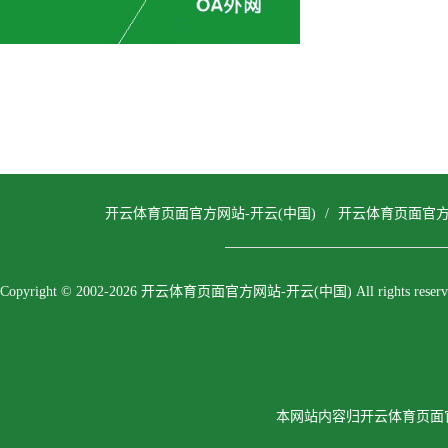
开云体育页面官方网站-开云(中国)
/
开云体育页面官方
Copyright © 2002-2026 开云体育页面官方网站-开云(中国) All rights reserv
本网站内容归开云体育页面官