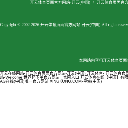
开云体育页面官方网站-开云(中国)
/
开云体育页面官方
Copyright © 2002-2026 开云体育页面官方网站-开云(中国) All rights reserv
本网站内容归开云体育页面官
开云在线网站-开云体育页面官方网站-开云(中国)
开云体育- 开云体育官网-
站-Welcome
世界杯下单官方网站·_官网入口
开云体育在线【中国】有
AG在线(中国)唯一官方网站
XINGKONG.COM-星空(中国)