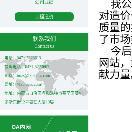
我公
公司业绩
对造价
工程造价
质量的
了市场
联系我们
Contact us
今后
电话：0471-5223613
网站，
投诉电话：0471-5223607
献力量
邮箱：imzs@lxblades.com
网址：//lxblades.com/
地址：内蒙古自治区呼和浩特市赛罕区鄂尔
多斯东街12号银联大厦10层