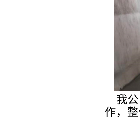
我公
作，整