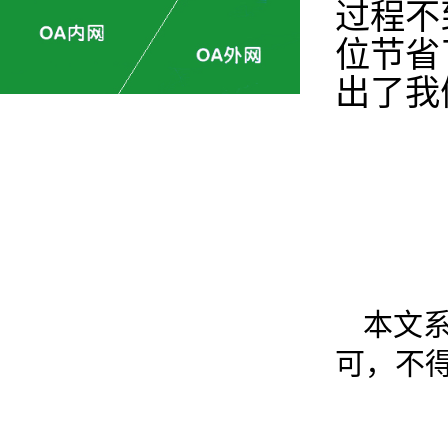
过程不
位节省
出了我
本文
可，不