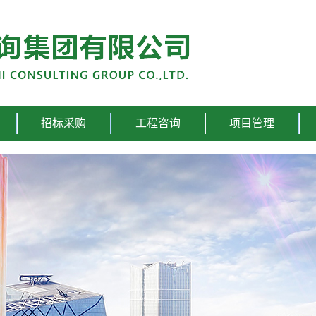
招标采购
工程咨询
项目管理