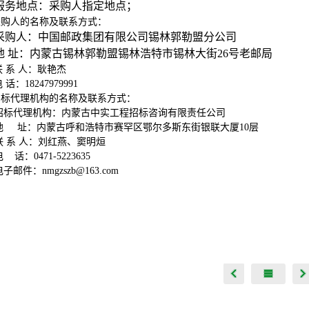
服务地点：采购人指定地点；
采购人的名称及联系方式：
采购人：中国邮政集团有限公司锡林郭勒盟分公司
地 址：内蒙古锡林郭勒盟锡林浩特市锡林大街26号老邮局
联 系 人：耿艳杰
 话：18247979991
招标代理机构的名称及联系方式：
招标代理机构：内蒙古中实工程招标咨询有限责任公司
地 址：内蒙古呼和浩特市赛罕区鄂尔多斯东街银联大厦10层
联 系 人：刘红燕、窦明烜
 话：0471-5223635
电子邮件：nmgzszb@163.com