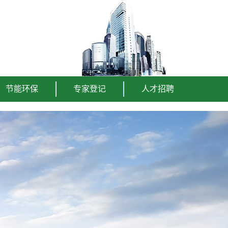
节能环保
专家登记
人才招聘