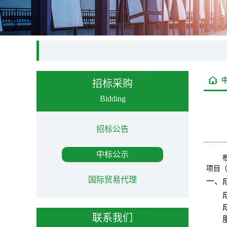
招标采购
Bidding
招标公告
中标公示
项目
国际贸易代理
一、
联系我们