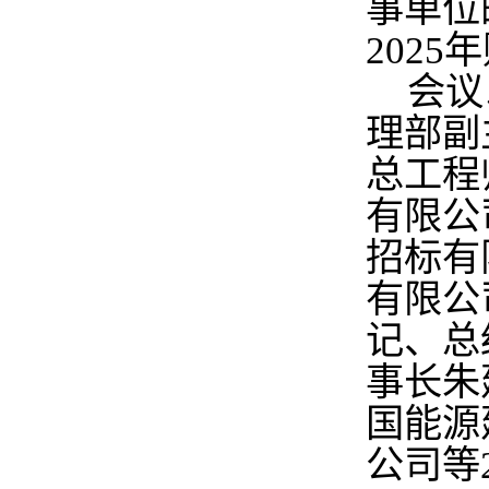
事单位
202
会议
理部副
总工程
有限公
招标有
有限公
记、总
事长朱
国能源
公司等