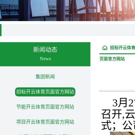
招标开云体
新闻动态
News
页面官方网站
集团新闻
招标开云体育页面官方网站
3月
节能开云体育页面官方网站
召开,
项目开云体育页面官方网站
式；公