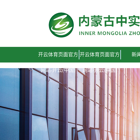
开云体育页面官方网站
开云体育页面官方
开云体育页面官方
新
网站-开云(中国)
网站-开云(中国)