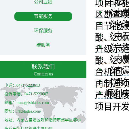
完成
项目节
公司业绩
《内
区勘查
节能服务
《乌
目节能
环保服务
《中
酸、200
碳服务
《乌
升级示
《内
酸、200
联系我们
《内
台机柜
Contact us
《鄂尔
再制造
电话：0471-5223613
顺利
产机组
投诉电话：0471-5223607
邮箱：imzs@lxblades.com
项目开
网址：//lxblades.com/
地址：内蒙古自治区呼和浩特市赛罕区鄂尔
多斯东街12号银联大厦10层