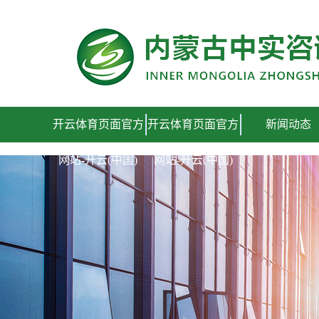
开云体育页面官方网站
开云体育页面官方
开云体育页面官方
新闻动态
网站-开云(中国)
网站-开云(中国)