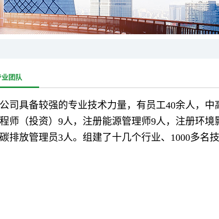
专业团队
公司具备较强的专业技术力量，有员工40余人，中
程师（投资）9人，注册能源管理师9人，注册环境
碳排放管理员3人。组建了十几个行业、1000多