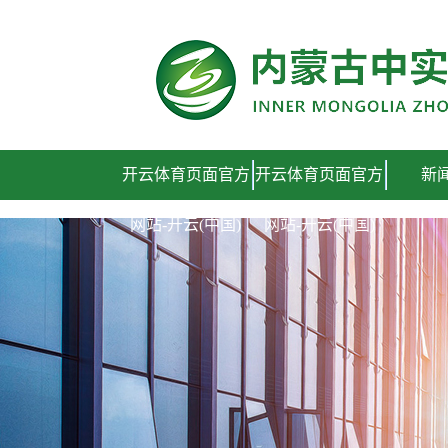
开云体育页面官方网站
开云体育页面官方
开云体育页面官方
新
网站-开云(中国)
网站-开云(中国)