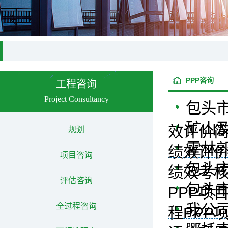
PPP咨询
工程咨询
Project Consultancy
包头
矿山
效评价
规划
霍林
绩效评
项目咨询
包头
绩效考
评估咨询
包头
PPP项
全过程咨询
我公
程PPP