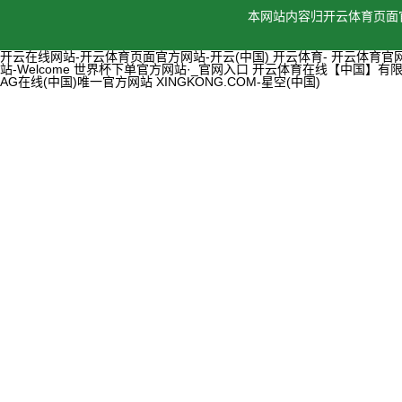
本网站内容归开云体育页面官
开云在线网站-开云体育页面官方网站-开云(中国)
开云体育- 开云体育官网-
站-Welcome
世界杯下单官方网站·_官网入口
开云体育在线【中国】有
AG在线(中国)唯一官方网站
XINGKONG.COM-星空(中国)