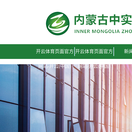
开云体育页面官方网站
开云体育页面官方
开云体育页面官方
新
网站-开云(中国)
网站-开云(中国)