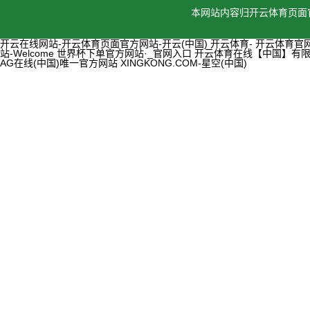
本网站内容归开云体育页面官
开云在线网站-开云体育页面官方网站-开云(中国)
开云体育- 开云体育官网-
站-Welcome
世界杯下单官方网站·_官网入口
开云体育在线【中国】有
AG在线(中国)唯一官方网站
XINGKONG.COM-星空(中国)