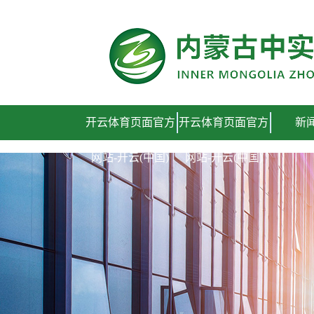
开云体育页面官方网站
开云体育页面官方
开云体育页面官方
新
网站-开云(中国)
网站-开云(中国)