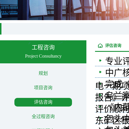
评估咨询
工程咨询
Project Consultancy
专业
中广
规划
完成
电一期
项目咨询
乌兰
报告》
评估咨询
《内
评价顺
全过程咨询
包头
东矿区银