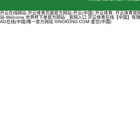
开云在线网站-开云体育页面官方网站-开云(中国)
开云体育- 开云体育官网-
站-Welcome
世界杯下单官方网站·_官网入口
开云体育在线【中国】有
AG在线(中国)唯一官方网站
XINGKONG.COM-星空(中国)