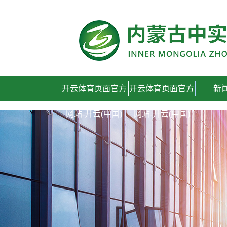
开云体育页面官方网站
开云体育页面官方
开云体育页面官方
新
网站-开云(中国)
网站-开云(中国)